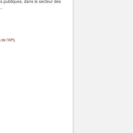
s publiques, dans le secteur des
..
de l'API
).