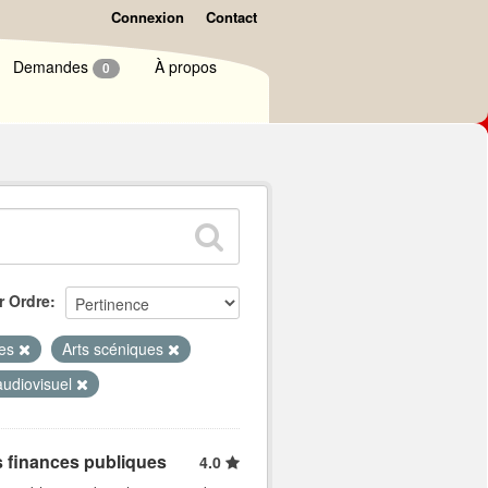
Connexion
Contact
Demandes
À propos
0
r Ordre
ues
Arts scéniques
audiovisuel
s finances publiques
4.0