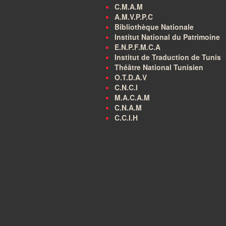
C.M.A.M
A.M.V.P.P.C
Bibliothèque Nationale
Institut National du Patrimoine
E.N.P.F.M.C.A
Institut de Traduction de Tunis
Théâtre National Tunisien
O.T.D.A.V
C.N.C.I
M.A.C.A.M
C.N.A.M
C.C.I.H