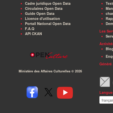
Cadre juridique Open Data
Text
Circulaires Open Data
Manu
Guide Open Data
char
Licence d'utilisation
Rapp
Portail National Open Data
Dem
F.A.Q
Les Ser
API CKAN
Serv
Activit
Blo
Enq
Généré 
Ministère des Affaires Culturelles ©
2026
Langue