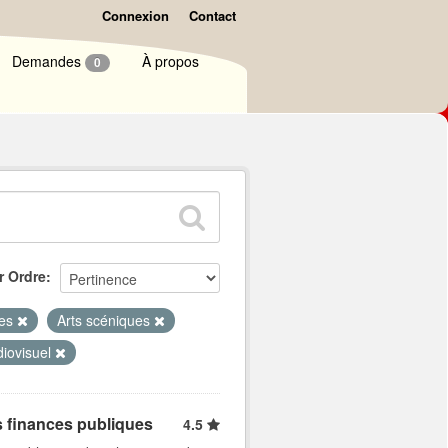
Connexion
Contact
Demandes
À propos
0
r Ordre
ues
Arts scéniques
diovisuel
s finances publiques
4.5