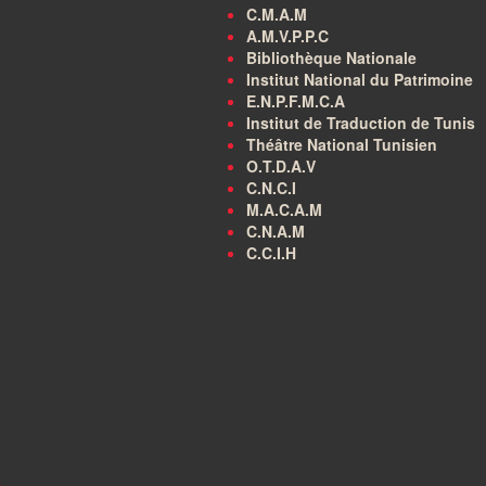
C.M.A.M
A.M.V.P.P.C
Bibliothèque Nationale
Institut National du Patrimoine
E.N.P.F.M.C.A
Institut de Traduction de Tunis
Théâtre National Tunisien
O.T.D.A.V
C.N.C.I
M.A.C.A.M
C.N.A.M
C.C.I.H