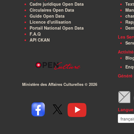
Cadre juridique Open Data
Text
Circulaires Open Data
Manu
Guide Open Data
char
Licence d'utilisation
Rapp
Portail National Open Data
Dem
F.A.Q
Les Ser
API CKAN
Serv
Activit
Blo
Enq
Généré 
Ministère des Affaires Culturelles ©
2026
Langue