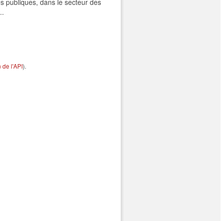
s publiques, dans le secteur des
..
de l'API
).