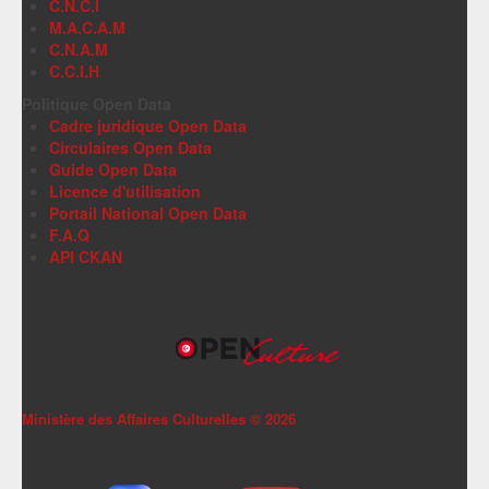
C.N.C.I
M.A.C.A.M
C.N.A.M
C.C.I.H
Politique Open Data
Cadre juridique Open Data
Circulaires Open Data
Guide Open Data
Licence d'utilisation
Portail National Open Data
F.A.Q
API CKAN
Ministère des Affaires Culturelles ©
2026