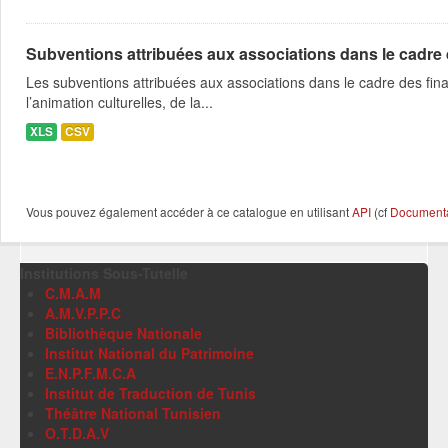
Subventions attribuées aux associations dans le cadre
Les subventions attribuées aux associations dans le cadre des fina
l’animation culturelles, de la...
XLS
CSV
Vous pouvez également accéder à ce catalogue en utilisant
API
(cf
Documentat
Institutions Sous-Tutelle
C.M.A.M
A.M.V.P.P.C
Bibliothèque Nationale
Institut National du Patrimoine
E.N.P.F.M.C.A
Institut de Traduction de Tunis
Théâtre National Tunisien
O.T.D.A.V