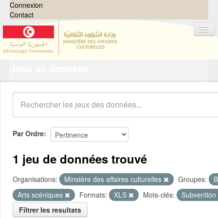
Connexion
Contact
Jeux de données
Jeux de données
Organisations
Groupes
Demandes
0
Par Ordre
À propos
1 jeu de données trouvé
Organisations:
Minstère des affaires culturelles
Groupes:
B
Arts scéniques
Formats:
XLS
Mots-clés:
Subvention
Filtrer les resultats