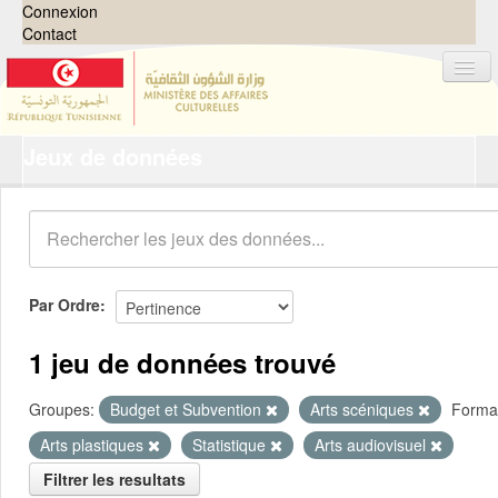
Connexion
Contact
Jeux de données
Jeux de données
Organisations
Groupes
Demandes
0
Par Ordre
À propos
1 jeu de données trouvé
Groupes:
Budget et Subvention
Arts scéniques
Forma
Arts plastiques
Statistique
Arts audiovisuel
Filtrer les resultats