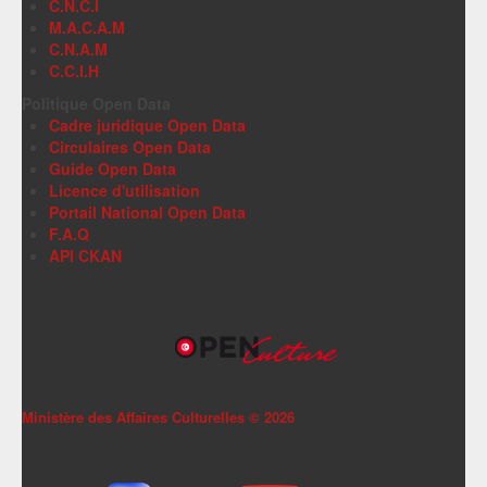
C.N.C.I
M.A.C.A.M
C.N.A.M
C.C.I.H
Politique Open Data
Cadre juridique Open Data
Circulaires Open Data
Guide Open Data
Licence d'utilisation
Portail National Open Data
F.A.Q
API CKAN
Ministère des Affaires Culturelles ©
2026