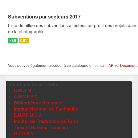
Subventions par secteurs 2017
Liste détaillée des subventions affectées au profit des projets dans
de la photographie...
XLS
CSV
Vous pouvez également accéder à ce catalogue en utilisant
API
(cf
Documentat
Institutions Sous-Tutelle
C.M.A.M
A.M.V.P.P.C
Bibliothèque Nationale
Institut National du Patrimoine
E.N.P.F.M.C.A
Institut de Traduction de Tunis
Théâtre National Tunisien
O.T.D.A.V