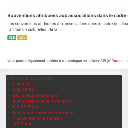
Subventions attribuées aux associations dans le cadre
Les subventions attribuées aux associations dans le cadre des fina
l’animation culturelles, de la...
XLS
CSV
Vous pouvez également accéder à ce catalogue en utilisant
API
(cf
Documentat
Institutions Sous-Tutelle
C.M.A.M
A.M.V.P.P.C
Bibliothèque Nationale
Institut National du Patrimoine
E.N.P.F.M.C.A
Institut de Traduction de Tunis
Théâtre National Tunisien
O.T.D.A.V