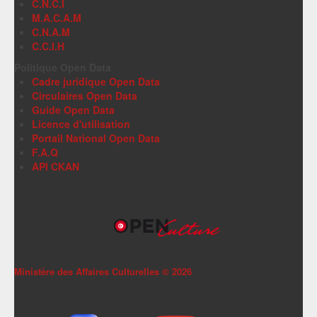
C.N.C.I
M.A.C.A.M
C.N.A.M
C.C.I.H
Politique Open Data
Cadre juridique Open Data
Circulaires Open Data
Guide Open Data
Licence d'utilisation
Portail National Open Data
F.A.Q
API CKAN
Ministère des Affaires Culturelles ©
2026