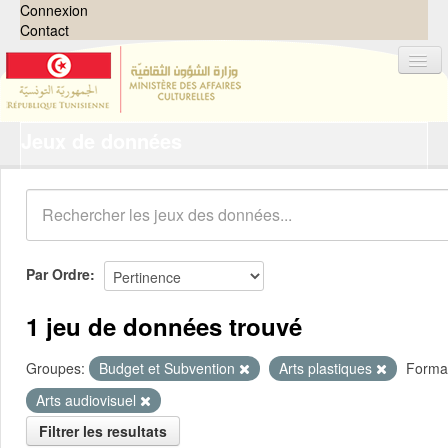
Connexion
Contact
Jeux de données
Jeux de données
Organisations
Groupes
Demandes
0
Par Ordre
À propos
1 jeu de données trouvé
Groupes:
Budget et Subvention
Arts plastiques
Forma
Arts audiovisuel
Filtrer les resultats