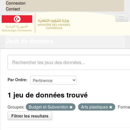
Connexion
Contact
Jeux de données
Jeux de données
Organisations
Groupes
Demandes
0
Par Ordre
À propos
1 jeu de données trouvé
Groupes:
Budget et Subvention
Arts plastiques
Forma
Filtrer les resultats