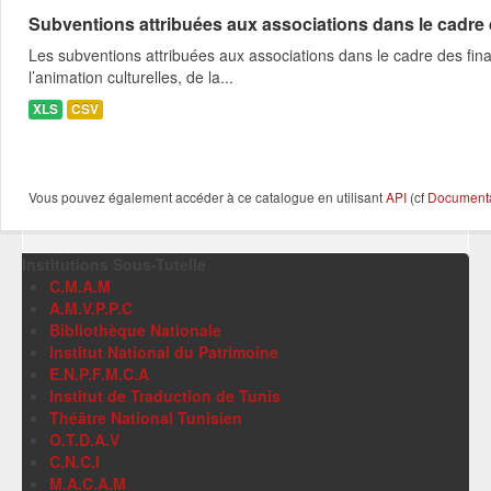
Subventions attribuées aux associations dans le cadre
Les subventions attribuées aux associations dans le cadre des fina
l’animation culturelles, de la...
XLS
CSV
Vous pouvez également accéder à ce catalogue en utilisant
API
(cf
Documentat
Institutions Sous-Tutelle
C.M.A.M
A.M.V.P.P.C
Bibliothèque Nationale
Institut National du Patrimoine
E.N.P.F.M.C.A
Institut de Traduction de Tunis
Théâtre National Tunisien
O.T.D.A.V
C.N.C.I
M.A.C.A.M