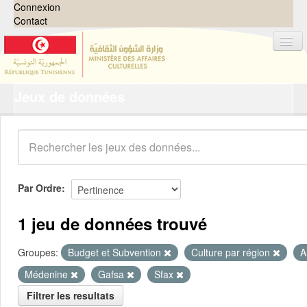
Connexion
Contact
Jeux de données
Jeux de données
Organisations
Groupes
Demandes
0
Par Ordre
À propos
1 jeu de données trouvé
Groupes:
Budget et Subvention
Culture par région
A
Médenine
Gafsa
Sfax
Filtrer les resultats