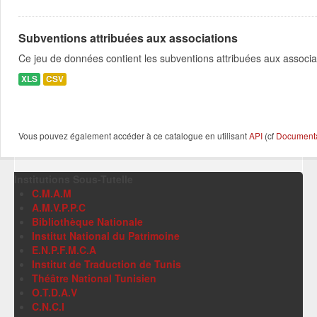
Subventions attribuées aux associations
Ce jeu de données contient les subventions attribuées aux associa
XLS
CSV
Vous pouvez également accéder à ce catalogue en utilisant
API
(cf
Documentat
Institutions Sous-Tutelle
C.M.A.M
A.M.V.P.P.C
Bibliothèque Nationale
Institut National du Patrimoine
E.N.P.F.M.C.A
Institut de Traduction de Tunis
Théâtre National Tunisien
O.T.D.A.V
C.N.C.I