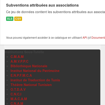
Subventions attribuées aux associations
Ce jeu de données contient les subventions attribuées aux associa
XLS
CSV
Vous pouvez également accéder à ce catalogue en utilisant
API
(cf
Documentat
Institutions Sous-Tutelle
C.M.A.M
A.M.V.P.P.C
Bibliothèque Nationale
Institut National du Patrimoine
E.N.P.F.M.C.A
Institut de Traduction de Tunis
Théâtre National Tunisien
O.T.D.A.V
C.N.C.I
M.A.C.A.M
C.N.A.M