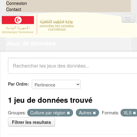
Connexion
Contact
Jeux de données
Jeux de données
Organisations
Groupes
Demandes
0
Par Ordre
À propos
1 jeu de données trouvé
Groupes:
Culture par région
Autres
Formats:
XLS
Filtrer les resultats