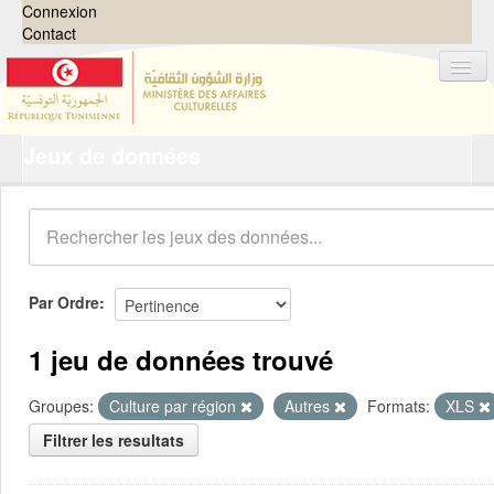
Connexion
Contact
Jeux de données
Jeux de données
Organisations
Groupes
Demandes
0
Par Ordre
À propos
1 jeu de données trouvé
Groupes:
Culture par région
Autres
Formats:
XLS
Filtrer les resultats