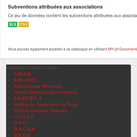
Subventions attribuées aux associations
Ce jeu de données contient les subventions attribuées aux associa
XLS
CSV
Vous pouvez également accéder à ce catalogue en utilisant
API
(cf
Documentat
Institutions Sous-Tutelle
C.M.A.M
A.M.V.P.P.C
Bibliothèque Nationale
Institut National du Patrimoine
E.N.P.F.M.C.A
Institut de Traduction de Tunis
Théâtre National Tunisien
O.T.D.A.V
C.N.C.I
M.A.C.A.M
C.N.A.M