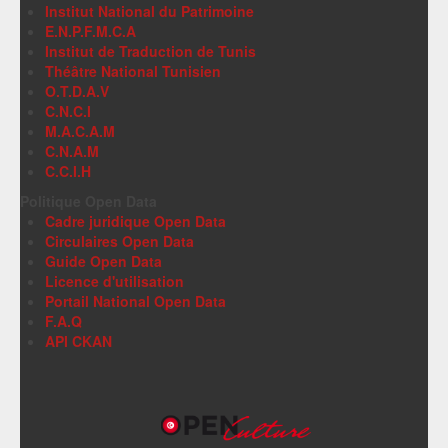
Institut National du Patrimoine
E.N.P.F.M.C.A
Institut de Traduction de Tunis
Théâtre National Tunisien
O.T.D.A.V
C.N.C.I
M.A.C.A.M
C.N.A.M
C.C.I.H
Politique Open Data
Cadre juridique Open Data
Circulaires Open Data
Guide Open Data
Licence d'utilisation
Portail National Open Data
F.A.Q
API CKAN