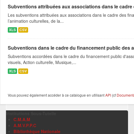
Subventions attribuées aux associations dans le cadre
Les subventions attribuées aux associations dans le cadre des fina
l’animation culturelles, de la...
XLS
CSV
Subventions dans le cadre du financement public des a
Subventions accordées dans le cadre du financement public d'asso
visuels, Action culturelle, Musique,...
XLS
CSV
Vous pouvez également accéder à ce catalogue en utilisant
API
(cf
Documentat
Institutions Sous-Tutelle
C.M.A.M
A.M.V.P.P.C
Bibliothèque Nationale