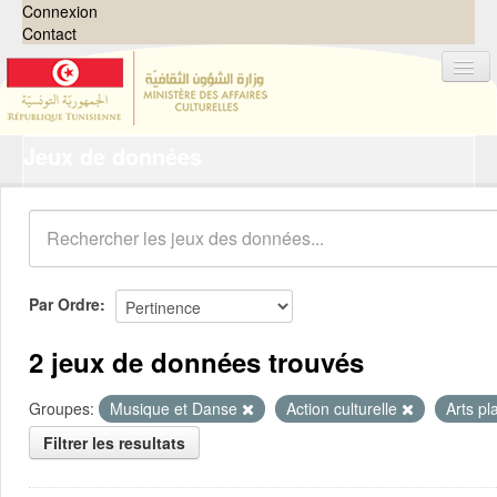
Connexion
Contact
Jeux de données
Jeux de données
Organisations
Groupes
Demandes
0
Par Ordre
À propos
2 jeux de données trouvés
Groupes:
Musique et Danse
Action culturelle
Arts pl
Filtrer les resultats