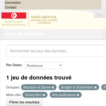
Connexion
Contact
Jeux de données
Jeux de données
Organisations
Groupes
Demandes
0
Par Ordre
À propos
1 jeu de données trouvé
Groupes:
Musique et Danse
Budget et Subvention
P
Mots-clés:
Subvention
Arts audiovisuel
Filtrer les resultats