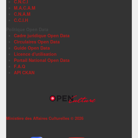
C.N.C.I
M.A.C.A.M
C.N.A.M
C.C.I.H
Politique Open Data
Cadre juridique Open Data
Circulaires Open Data
Guide Open Data
Licence d'utilisation
Portail National Open Data
F.A.Q
API CKAN
Ministère des Affaires Culturelles ©
2026