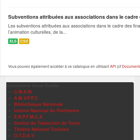
Subventions attribuées aux associations dans le cadre
Les subventions attribuées aux associations dans le cadre des fina
l’animation culturelles, de la...
XLS
CSV
Vous pouvez également accéder à ce catalogue en utilisant
API
(cf
Documentat
Institutions Sous-Tutelle
C.M.A.M
A.M.V.P.P.C
Bibliothèque Nationale
Institut National du Patrimoine
E.N.P.F.M.C.A
Institut de Traduction de Tunis
Théâtre National Tunisien
O.T.D.A.V