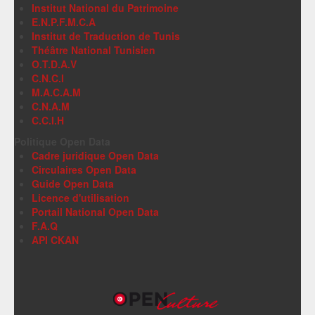
Institut National du Patrimoine
E.N.P.F.M.C.A
Institut de Traduction de Tunis
Théâtre National Tunisien
O.T.D.A.V
C.N.C.I
M.A.C.A.M
C.N.A.M
C.C.I.H
Politique Open Data
Cadre juridique Open Data
Circulaires Open Data
Guide Open Data
Licence d'utilisation
Portail National Open Data
F.A.Q
API CKAN