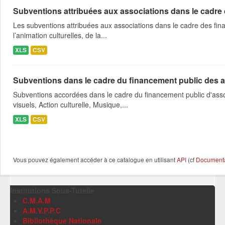
Subventions attribuées aux associations dans le cadre
Les subventions attribuées aux associations dans le cadre des fina
l’animation culturelles, de la...
XLS
CSV
Subventions dans le cadre du financement public des a
Subventions accordées dans le cadre du financement public d'asso
visuels, Action culturelle, Musique,...
XLS
CSV
Vous pouvez également accéder à ce catalogue en utilisant
API
(cf
Documentat
Institutions Sous-Tutelle
C.M.A.M
A.M.V.P.P.C
Bibliothèque Nationale