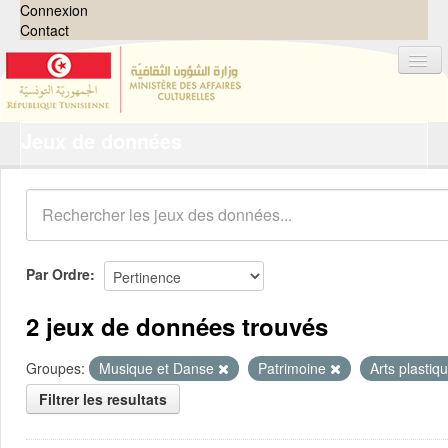
Connexion
Contact
Jeux de données
Jeux de données
Organisations
Groupes
Demandes
0
Par Ordre
À propos
2 jeux de données trouvés
Groupes:
Musique et Danse
Patrimoine
Arts plastiq
Filtrer les resultats