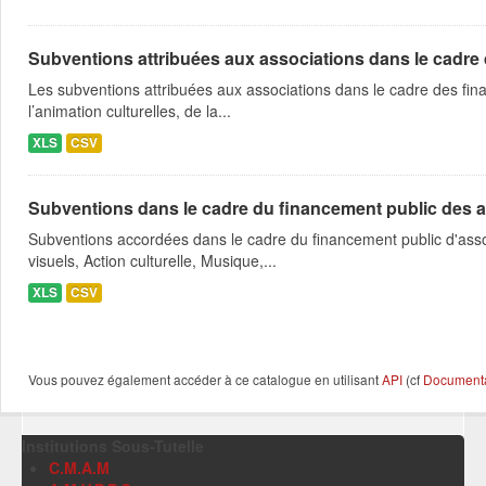
Subventions attribuées aux associations dans le cadre
Les subventions attribuées aux associations dans le cadre des fina
l’animation culturelles, de la...
XLS
CSV
Subventions dans le cadre du financement public des a
Subventions accordées dans le cadre du financement public d'asso
visuels, Action culturelle, Musique,...
XLS
CSV
Vous pouvez également accéder à ce catalogue en utilisant
API
(cf
Documentat
Institutions Sous-Tutelle
C.M.A.M