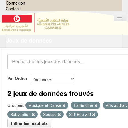
Connexion
Contact
Jeux de données
Jeux de données
Organisations
Groupes
Demandes
0
Par Ordre
À propos
2 jeux de données trouvés
Groupes:
Musique et Danse
Patrimoine
Arts audio-v
Subvention
Sousse
Sidi Bou Zid
Filtrer les resultats