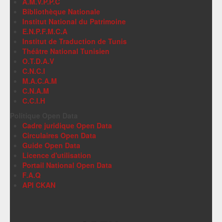
A.M.V.P.P.C
Bibliothèque Nationale
Institut National du Patrimoine
E.N.P.F.M.C.A
Institut de Traduction de Tunis
Théâtre National Tunisien
O.T.D.A.V
C.N.C.I
M.A.C.A.M
C.N.A.M
C.C.I.H
Politique Open Data
Cadre juridique Open Data
Circulaires Open Data
Guide Open Data
Licence d'utilisation
Portail National Open Data
F.A.Q
API CKAN