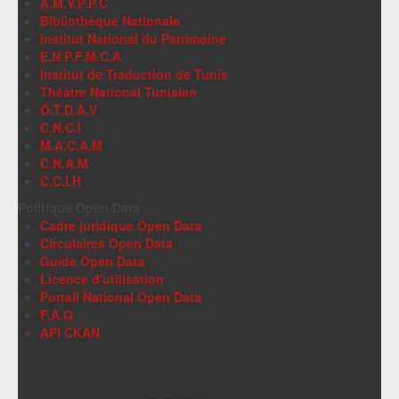
A.M.V.P.P.C
Bibliothèque Nationale
Institut National du Patrimoine
E.N.P.F.M.C.A
Institut de Traduction de Tunis
Théâtre National Tunisien
O.T.D.A.V
C.N.C.I
M.A.C.A.M
C.N.A.M
C.C.I.H
Politique Open Data
Cadre juridique Open Data
Circulaires Open Data
Guide Open Data
Licence d'utilisation
Portail National Open Data
F.A.Q
API CKAN