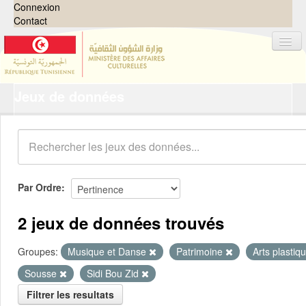
Connexion
Contact
Jeux de données
Jeux de données
Organisations
Groupes
Demandes
0
Par Ordre
À propos
2 jeux de données trouvés
Groupes:
Musique et Danse
Patrimoine
Arts plastiq
Sousse
Sidi Bou Zid
Filtrer les resultats