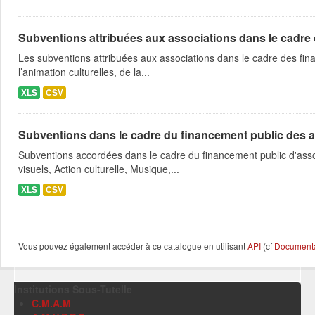
Subventions attribuées aux associations dans le cadre
Les subventions attribuées aux associations dans le cadre des fina
l’animation culturelles, de la...
XLS
CSV
Subventions dans le cadre du financement public des a
Subventions accordées dans le cadre du financement public d'asso
visuels, Action culturelle, Musique,...
XLS
CSV
Vous pouvez également accéder à ce catalogue en utilisant
API
(cf
Documentat
Institutions Sous-Tutelle
C.M.A.M