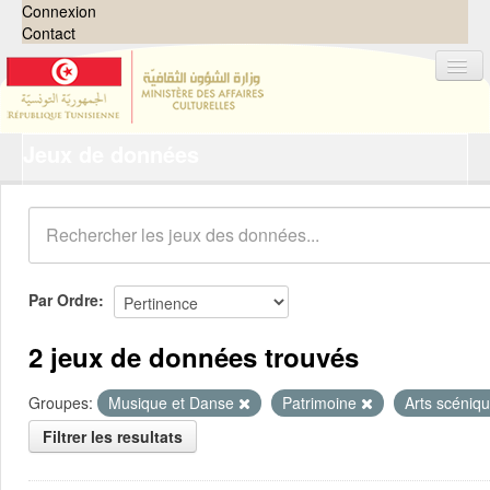
Connexion
Contact
Jeux de données
Jeux de données
Organisations
Groupes
Demandes
0
Par Ordre
À propos
2 jeux de données trouvés
Groupes:
Musique et Danse
Patrimoine
Arts scéniq
Filtrer les resultats