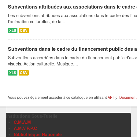
Subventions attribuées aux associations dans le cadre
Les subventions attribuées aux associations dans le cadre des fina
l’animation culturelles, de la...
XLS
CSV
Subventions dans le cadre du financement public des a
Subventions accordées dans le cadre du financement public d'asso
visuels, Action culturelle, Musique,...
XLS
CSV
Vous pouvez également accéder à ce catalogue en utilisant
API
(cf
Documentat
Institutions Sous-Tutelle
C.M.A.M
A.M.V.P.P.C
Bibliothèque Nationale