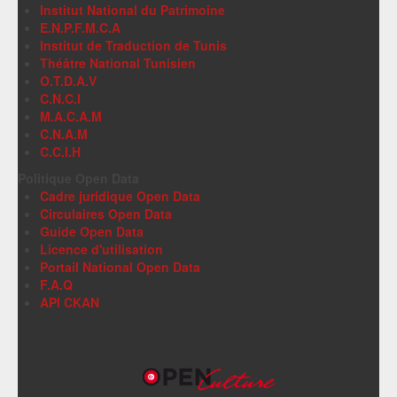
Institut National du Patrimoine
E.N.P.F.M.C.A
Institut de Traduction de Tunis
Théâtre National Tunisien
O.T.D.A.V
C.N.C.I
M.A.C.A.M
C.N.A.M
C.C.I.H
Politique Open Data
Cadre juridique Open Data
Circulaires Open Data
Guide Open Data
Licence d'utilisation
Portail National Open Data
F.A.Q
API CKAN