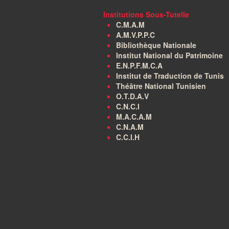
Institutions Sous-Tutelle
C.M.A.M
A.M.V.P.P.C
Bibliothèque Nationale
Institut National du Patrimoine
E.N.P.F.M.C.A
Institut de Traduction de Tunis
Théâtre National Tunisien
O.T.D.A.V
C.N.C.I
M.A.C.A.M
C.N.A.M
C.C.I.H