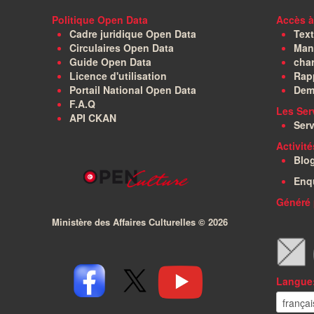
Politique Open Data
Accès à
Cadre juridique Open Data
Text
Circulaires Open Data
Manu
Guide Open Data
char
Licence d'utilisation
Rapp
Portail National Open Data
Dem
F.A.Q
Les Ser
API CKAN
Serv
Activit
Blo
Enq
Généré 
Ministère des Affaires Culturelles ©
2026
Langue