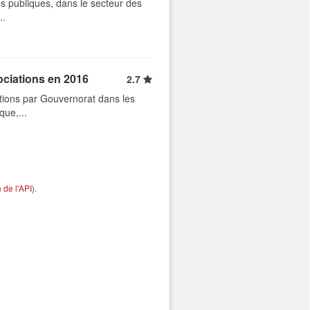
s publiques, dans le secteur des
..
ociations en 2016
2.7
tions par Gouvernorat dans les
que,...
de l'API
).