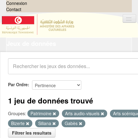
Connexion
Contact
Jeux de données
Jeux de données
Organisations
Groupes
Demandes
0
Par Ordre
À propos
1 jeu de données trouvé
Groupes:
Patrimoine
Arts audio-visuels
Arts scéniq
Bizerte
Siliana
Gabès
Filtrer les resultats