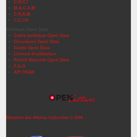
C.N.C.I
M.A.C.A.M
C.N.A.M
C.C.I.H
Politique Open Data
Cadre juridique Open Data
Circulaires Open Data
Guide Open Data
Licence d'utilisation
Portail National Open Data
F.A.Q
API CKAN
Ministère des Affaires Culturelles ©
2026