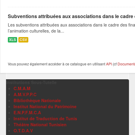
Subventions attribuées aux associations dans le cadre
Les subventions attribuées aux associations dans le cadre des fina
l’animation culturelles, de la...
XLS
CSV
Vous pouvez également accéder à ce catalogue en utilisant
API
(cf
Documentat
Institutions Sous-Tutelle
C.M.A.M
A.M.V.P.P.C
Bibliothèque Nationale
Institut National du Patrimoine
E.N.P.F.M.C.A
Institut de Traduction de Tunis
Théâtre National Tunisien
O.T.D.A.V