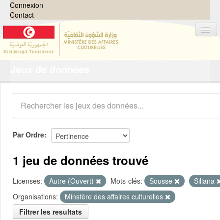
Connexion
Contact
Jeux de données
Jeux de données
Organisations
Groupes
Demandes
0
Par Ordre
À propos
1 jeu de données trouvé
Licenses:
Autre (Ouvert)
Mots-clés:
Sousse
Siliana
Organisations:
Minstère des affaires culturelles
Filtrer les resultats