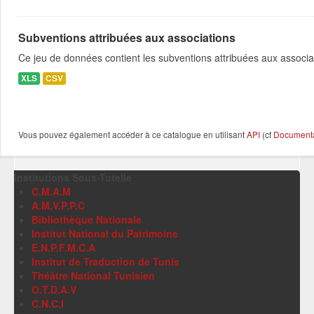
Subventions attribuées aux associations
Ce jeu de données contient les subventions attribuées aux associa
XLS
CSV
Vous pouvez également accéder à ce catalogue en utilisant
API
(cf
Documentat
Institutions Sous-Tutelle
C.M.A.M
A.M.V.P.P.C
Bibliothèque Nationale
Institut National du Patrimoine
E.N.P.F.M.C.A
Institut de Traduction de Tunis
Théâtre National Tunisien
O.T.D.A.V
C.N.C.I