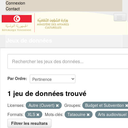
Connexion
Contact
Jeux de données
Jeux de données
Organisations
Groupes
Demandes
0
Par Ordre
À propos
1 jeu de données trouvé
Licenses:
Autre (Ouvert)
Groupes:
Budget et Subvention
Formats:
XLS
Mots-clés:
Tataouine
Arts audiovisuel
Filtrer les resultats