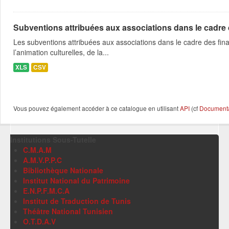
Subventions attribuées aux associations dans le cadre
Les subventions attribuées aux associations dans le cadre des fina
l’animation culturelles, de la...
XLS
CSV
Vous pouvez également accéder à ce catalogue en utilisant
API
(cf
Documentat
Institutions Sous-Tutelle
C.M.A.M
A.M.V.P.P.C
Bibliothèque Nationale
Institut National du Patrimoine
E.N.P.F.M.C.A
Institut de Traduction de Tunis
Théâtre National Tunisien
O.T.D.A.V