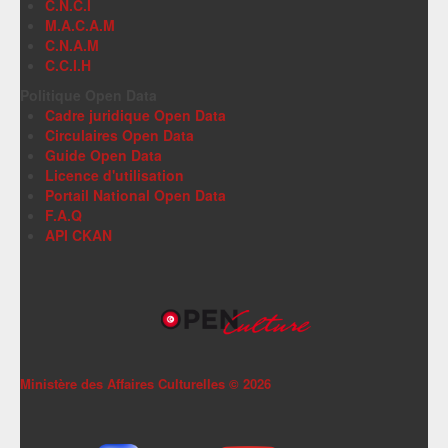
C.N.C.I
M.A.C.A.M
C.N.A.M
C.C.I.H
Politique Open Data
Cadre juridique Open Data
Circulaires Open Data
Guide Open Data
Licence d'utilisation
Portail National Open Data
F.A.Q
API CKAN
Ministère des Affaires Culturelles ©
2026