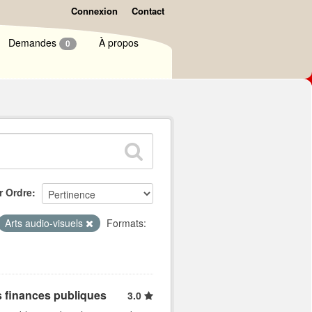
Connexion
Contact
Demandes
À propos
0
r Ordre
Arts audio-visuels
Formats:
s finances publiques
3.0