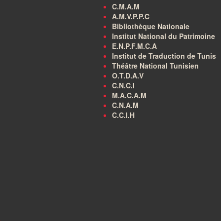
C.M.A.M
A.M.V.P.P.C
Bibliothèque Nationale
Institut National du Patrimoine
E.N.P.F.M.C.A
Institut de Traduction de Tunis
Théâtre National Tunisien
O.T.D.A.V
C.N.C.I
M.A.C.A.M
C.N.A.M
C.C.I.H