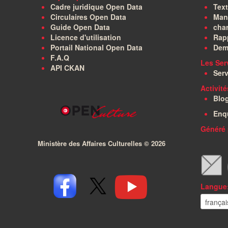
Cadre juridique Open Data
Text
Circulaires Open Data
Manu
Guide Open Data
char
Licence d'utilisation
Rapp
Portail National Open Data
Dem
F.A.Q
Les Ser
API CKAN
Serv
Activit
Blo
Enq
Généré 
Ministère des Affaires Culturelles ©
2026
Langue