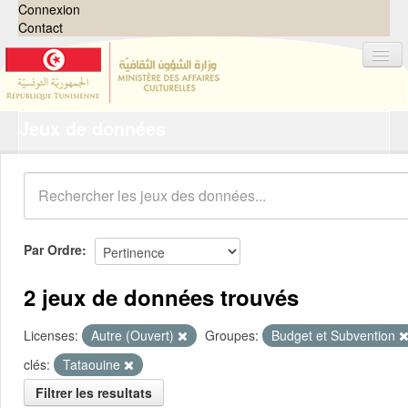
Connexion
Contact
Jeux de données
Jeux de données
Organisations
Groupes
Demandes
0
Par Ordre
À propos
2 jeux de données trouvés
Licenses:
Autre (Ouvert)
Groupes:
Budget et Subvention
clés:
Tataouine
Filtrer les resultats