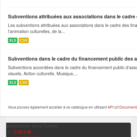
Subventions attribuées aux associations dans le cadre
Les subventions attribuées aux associations dans le cadre des fina
l’animation culturelles, de la...
XLS
CSV
Subventions dans le cadre du financement public des a
Subventions accordées dans le cadre du financement public d'asso
visuels, Action culturelle, Musique,...
XLS
CSV
Vous pouvez également accéder à ce catalogue en utilisant
API
(cf
Documentat
Institutions Sous-Tutelle
C.M.A.M