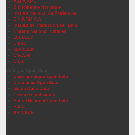
A.M.V.P.P.C
Bibliothèque Nationale
Institut National du Patrimoine
E.N.P.F.M.C.A
Institut de Traduction de Tunis
Théâtre National Tunisien
O.T.D.A.V
C.N.C.I
M.A.C.A.M
C.N.A.M
C.C.I.H
Politique Open Data
Cadre juridique Open Data
Circulaires Open Data
Guide Open Data
Licence d'utilisation
Portail National Open Data
F.A.Q
API CKAN