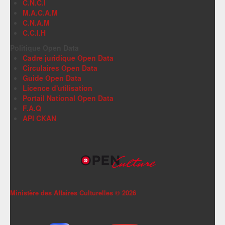
C.N.C.I
M.A.C.A.M
C.N.A.M
C.C.I.H
Politique Open Data
Cadre juridique Open Data
Circulaires Open Data
Guide Open Data
Licence d'utilisation
Portail National Open Data
F.A.Q
API CKAN
Ministère des Affaires Culturelles ©
2026