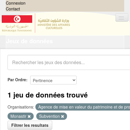
Connexion
Contact
Jeux de données
Jeux de données
Organisations
Groupes
Demandes
0
Par Ordre
À propos
1 jeu de données trouvé
Organisations:
Agence de mise en valeur du patrimoine et de pro
Monastir
Subvention
Filtrer les resultats