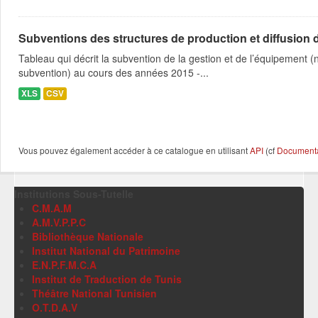
Subventions des structures de production et diffusion d
Tableau qui décrit la subvention de la gestion et de l’équipement
subvention) au cours des années 2015 -...
XLS
CSV
Vous pouvez également accéder à ce catalogue en utilisant
API
(cf
Documentat
Institutions Sous-Tutelle
C.M.A.M
A.M.V.P.P.C
Bibliothèque Nationale
Institut National du Patrimoine
E.N.P.F.M.C.A
Institut de Traduction de Tunis
Théâtre National Tunisien
O.T.D.A.V