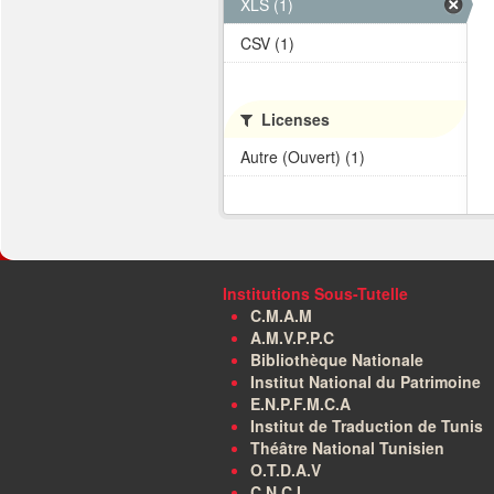
XLS (1)
CSV (1)
Licenses
Autre (Ouvert) (1)
Institutions Sous-Tutelle
C.M.A.M
A.M.V.P.P.C
Bibliothèque Nationale
Institut National du Patrimoine
E.N.P.F.M.C.A
Institut de Traduction de Tunis
Théâtre National Tunisien
O.T.D.A.V
C.N.C.I