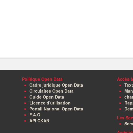
Politique Open Data
Accès à
Cadre juridique Open Data
Text
Circulaires Open Data
Manu
Guide Open Data
char
Licence d'utilisation
Rapp
Portail National Open Data
Dem
F.A.Q
Les Ser
API CKAN
Serv
Activit