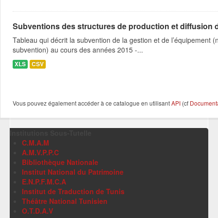
Subventions des structures de production et diffusion d
Tableau qui décrit la subvention de la gestion et de l’équipement
subvention) au cours des années 2015 -...
XLS
CSV
Vous pouvez également accéder à ce catalogue en utilisant
API
(cf
Documentat
Institutions Sous-Tutelle
C.M.A.M
A.M.V.P.P.C
Bibliothèque Nationale
Institut National du Patrimoine
E.N.P.F.M.C.A
Institut de Traduction de Tunis
Théâtre National Tunisien
O.T.D.A.V