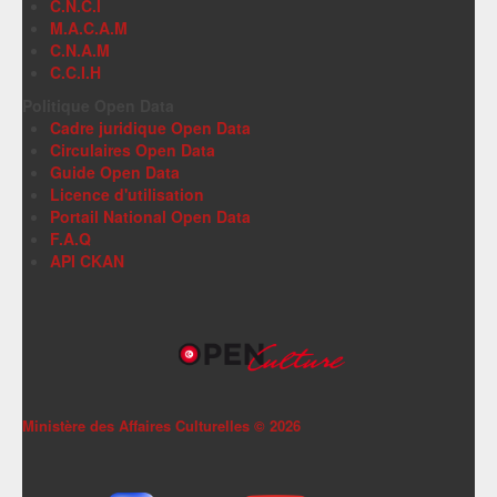
C.N.C.I
M.A.C.A.M
C.N.A.M
C.C.I.H
Politique Open Data
Cadre juridique Open Data
Circulaires Open Data
Guide Open Data
Licence d'utilisation
Portail National Open Data
F.A.Q
API CKAN
Ministère des Affaires Culturelles ©
2026