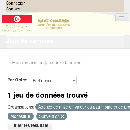
Connexion
Contact
Jeux de données
Jeux de données
Organisations
Groupes
Demandes
0
Par Ordre
À propos
1 jeu de données trouvé
Organisations:
Agence de mise en valeur du patrimoine et de pro
Monastir
Subvention
Filtrer les resultats