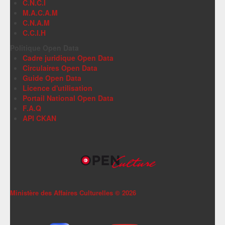
C.N.C.I
M.A.C.A.M
C.N.A.M
C.C.I.H
Politique Open Data
Cadre juridique Open Data
Circulaires Open Data
Guide Open Data
Licence d'utilisation
Portail National Open Data
F.A.Q
API CKAN
Ministère des Affaires Culturelles ©
2026