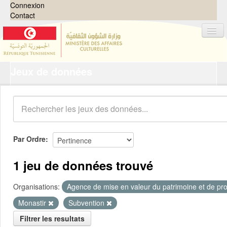
Connexion
Contact
Jeux de données
Jeux de données
Organisations
Groupes
Demandes
0
Par Ordre
À propos
1 jeu de données trouvé
Organisations:
Agence de mise en valeur du patrimoine et de pro
Monastir
Subvention
Filtrer les resultats