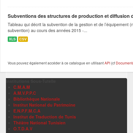
Subventions des structures de production et diffusion d
Tableau qui décrit la subvention de la gestion et de l’équipement
subvention) au cours des années 2015 -...
XLS
CSV
Vous pouvez également accéder à ce catalogue en utilisant
API
(cf
Documentat
Institutions Sous-Tutelle
C.M.A.M
A.M.V.P.P.C
Bibliothèque Nationale
Institut National du Patrimoine
E.N.P.F.M.C.A
Institut de Traduction de Tunis
Théâtre National Tunisien
O.T.D.A.V