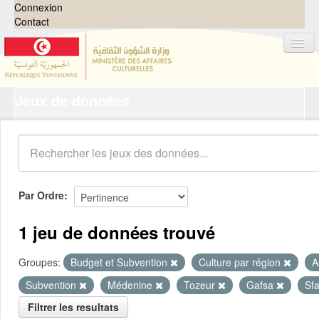
Connexion
Contact
Jeux de données
Jeux de données
Organisations
Groupes
Demandes
0
Par Ordre
À propos
1 jeu de données trouvé
Groupes:
Budget et Subvention
Culture par région
A
Subvention
Médenine
Tozeur
Gafsa
Sf
Filtrer les resultats