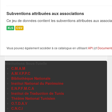
Subventions attribuées aux associations
Ce jeu de données contient les subventions attribuées aux associa
XLS
CSV
Vous pouvez également accéder à ce catalogue en utilisant
API
(cf
Documentat
Institutions Sous-Tutelle
C.M.A.M
A.M.V.P.P.C
Bibliothèque Nationale
Institut National du Patrimoine
E.N.P.F.M.C.A
Institut de Traduction de Tunis
Théâtre National Tunisien
O.T.D.A.V
C.N.C.I