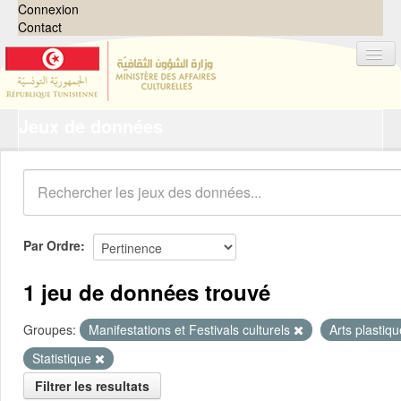
Connexion
Contact
Jeux de données
Jeux de données
Organisations
Groupes
Demandes
0
Par Ordre
À propos
1 jeu de données trouvé
Groupes:
Manifestations et Festivals culturels
Arts plastiq
Statistique
Filtrer les resultats