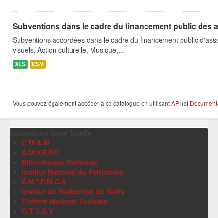
Subventions dans le cadre du financement public des a
Subventions accordées dans le cadre du financement public d'asso
visuels, Action culturelle, Musique,...
XLS
CSV
Vous pouvez également accéder à ce catalogue en utilisant
API
(cf
Documentat
Institutions Sous-Tutelle
C.M.A.M
A.M.V.P.P.C
Bibliothèque Nationale
Institut National du Patrimoine
E.N.P.F.M.C.A
Institut de Traduction de Tunis
Théâtre National Tunisien
O.T.D.A.V