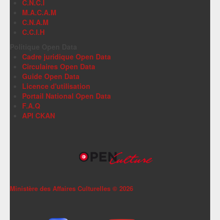
C.N.C.I
M.A.C.A.M
C.N.A.M
C.C.I.H
Politique Open Data
Cadre juridique Open Data
Circulaires Open Data
Guide Open Data
Licence d'utilisation
Portail National Open Data
F.A.Q
API CKAN
Ministère des Affaires Culturelles ©
2026