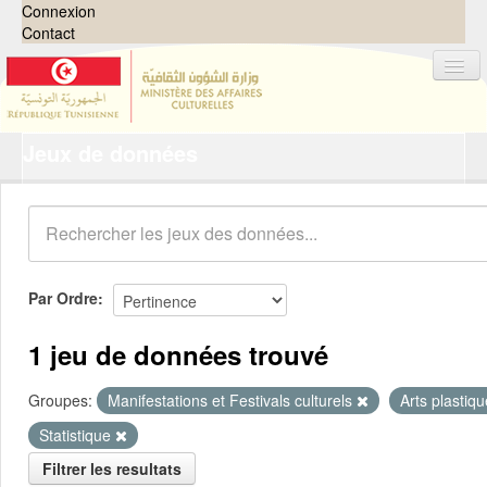
Connexion
Contact
Jeux de données
Jeux de données
Organisations
Groupes
Demandes
0
Par Ordre
À propos
1 jeu de données trouvé
Groupes:
Manifestations et Festivals culturels
Arts plastiq
Statistique
Filtrer les resultats