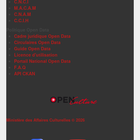
C.N.C.I
M.A.C.A.M
C.N.A.M
C.C.I.H
Politique Open Data
Cadre juridique Open Data
Circulaires Open Data
Guide Open Data
Licence d'utilisation
Portail National Open Data
F.A.Q
API CKAN
Ministère des Affaires Culturelles ©
2026