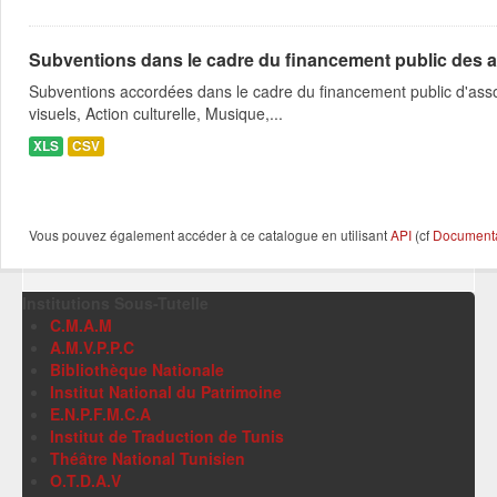
Subventions dans le cadre du financement public des a
Subventions accordées dans le cadre du financement public d'asso
visuels, Action culturelle, Musique,...
XLS
CSV
Vous pouvez également accéder à ce catalogue en utilisant
API
(cf
Documentat
Institutions Sous-Tutelle
C.M.A.M
A.M.V.P.P.C
Bibliothèque Nationale
Institut National du Patrimoine
E.N.P.F.M.C.A
Institut de Traduction de Tunis
Théâtre National Tunisien
O.T.D.A.V