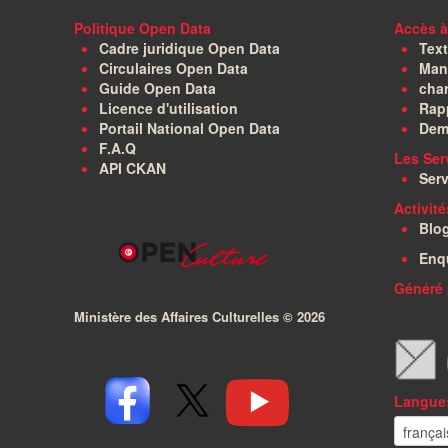
Politique Open Data
Accès à
Cadre juridique Open Data
Text
Circulaires Open Data
Manu
Guide Open Data
char
Licence d'utilisation
Rapp
Portail National Open Data
Dem
F.A.Q
Les Ser
API CKAN
Serv
Activit
Blo
Enq
Généré 
Ministère des Affaires Culturelles ©
2026
Langue