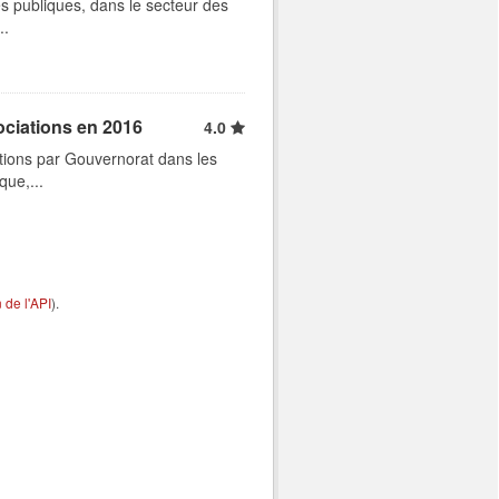
s publiques, dans le secteur des
..
ociations en 2016
4.0
tions par Gouvernorat dans les
que,...
de l'API
).