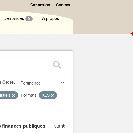
Connexion
Contact
Demandes
À propos
0
r Ordre
visuels
Formats:
XLS
s finances publiques
3.0