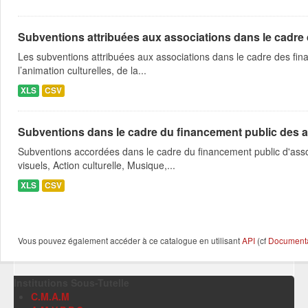
Subventions attribuées aux associations dans le cadre
Les subventions attribuées aux associations dans le cadre des fina
l’animation culturelles, de la...
XLS
CSV
Subventions dans le cadre du financement public des a
Subventions accordées dans le cadre du financement public d'asso
visuels, Action culturelle, Musique,...
XLS
CSV
Vous pouvez également accéder à ce catalogue en utilisant
API
(cf
Documentat
Institutions Sous-Tutelle
C.M.A.M