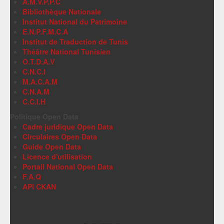
A.M.V.P.P.C
Bibliothèque Nationale
Institut National du Patrimoine
E.N.P.F.M.C.A
Institut de Traduction de Tunis
Théâtre National Tunisien
O.T.D.A.V
C.N.C.I
M.A.C.A.M
C.N.A.M
C.C.I.H
Politique Open Data
Cadre juridique Open Data
Circulaires Open Data
Guide Open Data
Licence d'utilisation
Portail National Open Data
F.A.Q
API CKAN