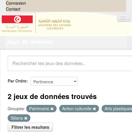
Connexion
Contact
Jeux de données
Jeux de données
Organisations
Groupes
Demandes
0
Par Ordre
À propos
2 jeux de données trouvés
Groupes:
Patrimoine
Action culturelle
Arts plastique
Siliana
Filtrer les resultats