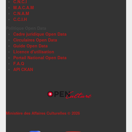
C.N.C.I
M.A.C.A.M
C.N.A.M
C.C.I.H
Politique Open Data
Cadre juridique Open Data
Circulaires Open Data
Guide Open Data
Licence d'utilisation
Portail National Open Data
F.A.Q
API CKAN
Ministère des Affaires Culturelles ©
2026