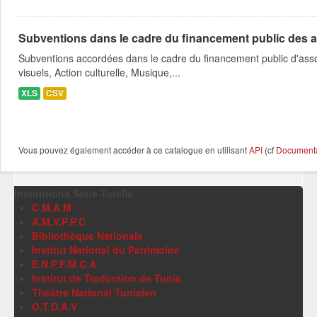
Subventions dans le cadre du financement public des a
Subventions accordées dans le cadre du financement public d'asso
visuels, Action culturelle, Musique,...
XLS
CSV
Vous pouvez également accéder à ce catalogue en utilisant
API
(cf
Documentat
Institutions Sous-Tutelle
C.M.A.M
A.M.V.P.P.C
Bibliothèque Nationale
Institut National du Patrimoine
E.N.P.F.M.C.A
Institut de Traduction de Tunis
Théâtre National Tunisien
O.T.D.A.V