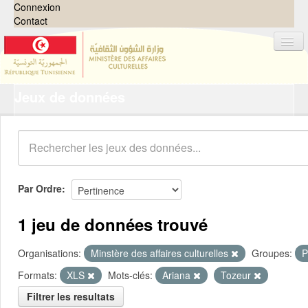
Connexion
Contact
Jeux de données
Jeux de données
Organisations
Groupes
Demandes
0
Par Ordre
À propos
1 jeu de données trouvé
Organisations:
Minstère des affaires culturelles
Groupes:
P
Formats:
XLS
Mots-clés:
Ariana
Tozeur
Filtrer les resultats