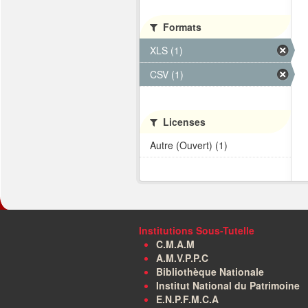
Formats
XLS (1)
CSV (1)
Licenses
Autre (Ouvert) (1)
Institutions Sous-Tutelle
C.M.A.M
A.M.V.P.P.C
Bibliothèque Nationale
Institut National du Patrimoine
E.N.P.F.M.C.A