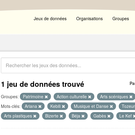
Jeux de données
Organisations
Groupes
1 jeu de données trouvé
Pa
Groupes:
Patrimoine
Action culturelle
Arts scéniques
Mots-clés:
Ariana
Kebili
Musique et Danse
Tozeu
Arts plastiques
Bizerte
Béja
Gabès
Le Kef