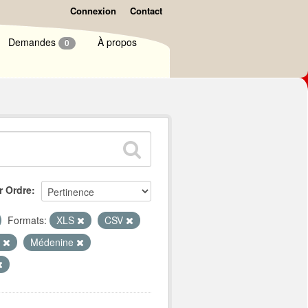
Connexion
Contact
Demandes
À propos
0
r Ordre
Formats:
XLS
CSV
r
Médenine