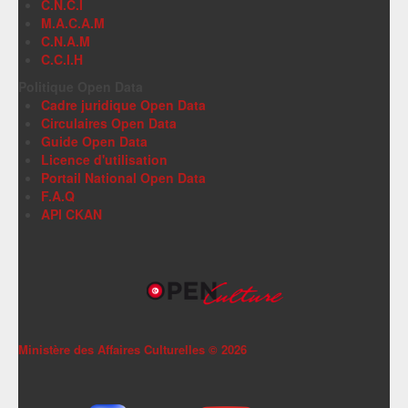
C.N.C.I
M.A.C.A.M
C.N.A.M
C.C.I.H
Politique Open Data
Cadre juridique Open Data
Circulaires Open Data
Guide Open Data
Licence d'utilisation
Portail National Open Data
F.A.Q
API CKAN
Ministère des Affaires Culturelles ©
2026