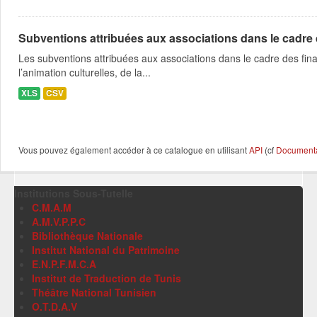
Subventions attribuées aux associations dans le cadre
Les subventions attribuées aux associations dans le cadre des fina
l’animation culturelles, de la...
XLS
CSV
Vous pouvez également accéder à ce catalogue en utilisant
API
(cf
Documentat
Institutions Sous-Tutelle
C.M.A.M
A.M.V.P.P.C
Bibliothèque Nationale
Institut National du Patrimoine
E.N.P.F.M.C.A
Institut de Traduction de Tunis
Théâtre National Tunisien
O.T.D.A.V