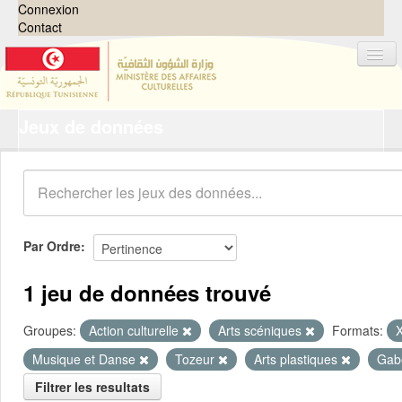
Connexion
Contact
Jeux de données
Jeux de données
Organisations
Groupes
Demandes
0
Par Ordre
À propos
1 jeu de données trouvé
Groupes:
Action culturelle
Arts scéniques
Formats:
Musique et Danse
Tozeur
Arts plastiques
Gab
Filtrer les resultats