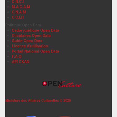
C.N.C.I
M.A.C.A.M
C.N.A.M
C.C.I.H
Politique Open Data
Cadre juridique Open Data
Circulaires Open Data
Guide Open Data
Licence d'utilisation
Portail National Open Data
F.A.Q
API CKAN
Ministère des Affaires Culturelles ©
2026