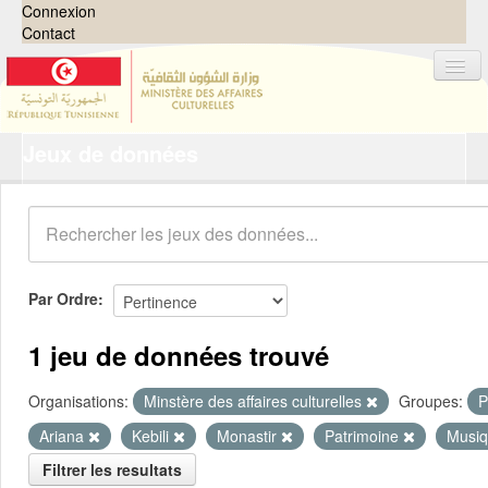
Connexion
Contact
Jeux de données
Jeux de données
Organisations
Groupes
Demandes
0
Par Ordre
À propos
1 jeu de données trouvé
Organisations:
Minstère des affaires culturelles
Groupes:
P
Ariana
Kebili
Monastir
Patrimoine
Musiq
Filtrer les resultats