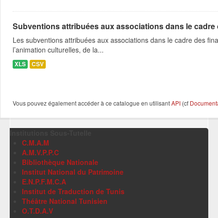
Subventions attribuées aux associations dans le cadre
Les subventions attribuées aux associations dans le cadre des fina
l’animation culturelles, de la...
XLS
CSV
Vous pouvez également accéder à ce catalogue en utilisant
API
(cf
Documentat
Institutions Sous-Tutelle
C.M.A.M
A.M.V.P.P.C
Bibliothèque Nationale
Institut National du Patrimoine
E.N.P.F.M.C.A
Institut de Traduction de Tunis
Théâtre National Tunisien
O.T.D.A.V