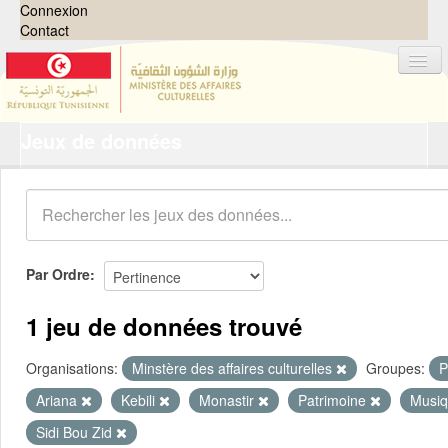
Connexion
Contact
Jeux de données
Jeux de données
Organisations
Groupes
Demandes
0
Par Ordre
À propos
1 jeu de données trouvé
Organisations:
Minstère des affaires culturelles
Groupes:
P
Ariana
Kebili
Monastir
Patrimoine
Musiq
Sidi Bou Zid