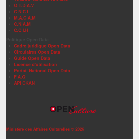
O.T.D.A.V
C.N.C.I
M.A.C.A.M
C.N.A.M
C.C.I.H
Politique Open Data
Cadre juridique Open Data
Circulaires Open Data
Guide Open Data
Licence d'utilisation
Portail National Open Data
F.A.Q
API CKAN
Ministère des Affaires Culturelles ©
2026