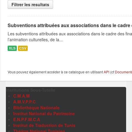
Filtrer les resultats
Subventions attribuées aux associations dans le cadre
Les subventions attribuées aux associations dans le cadre des fina
l’animation culturelles, de la...
XLS
CSV
Vous pouvez également accéder à ce catalogue en utilisant
API
(cf
Documentat
Institutions Sous-Tutelle
C.M.A.M
A.M.V.P.P.C
Bibliothèque Nationale
Institut National du Patrimoine
E.N.P.F.M.C.A
Institut de Traduction de Tunis
Théâtre National Tunisien