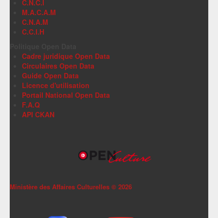
C.N.C.I
M.A.C.A.M
C.N.A.M
C.C.I.H
Politique Open Data
Cadre juridique Open Data
Circulaires Open Data
Guide Open Data
Licence d'utilisation
Portail National Open Data
F.A.Q
API CKAN
Ministère des Affaires Culturelles ©
2026