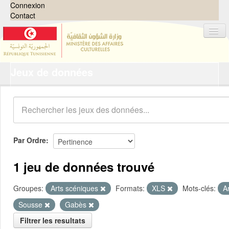
Connexion
Contact
Jeux de données
Jeux de données
Organisations
Groupes
Demandes
0
Par Ordre
À propos
1 jeu de données trouvé
Groupes:
Arts scéniques
Formats:
XLS
Mots-clés:
A
Sousse
Gabès
Filtrer les resultats