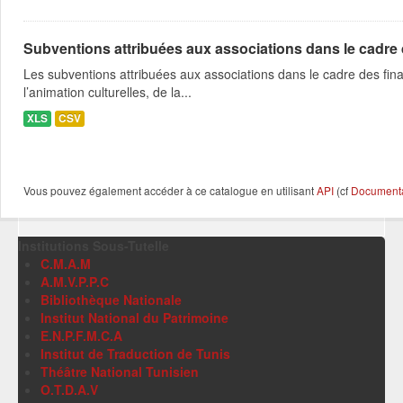
Subventions attribuées aux associations dans le cadre
Les subventions attribuées aux associations dans le cadre des fina
l’animation culturelles, de la...
XLS
CSV
Vous pouvez également accéder à ce catalogue en utilisant
API
(cf
Documentat
Institutions Sous-Tutelle
C.M.A.M
A.M.V.P.P.C
Bibliothèque Nationale
Institut National du Patrimoine
E.N.P.F.M.C.A
Institut de Traduction de Tunis
Théâtre National Tunisien
O.T.D.A.V