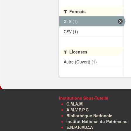
Formats
XLS (1)
CSV (1)
Licenses
Autre (Ouvert) (1)
Institutions Sous-Tutelle
C.M.A.M
A.M.V.P.P.C
Bibliothèque Nationale
Institut National du Patrimoine
E.N.P.F.M.C.A