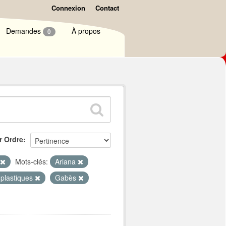
Connexion
Contact
Demandes
À propos
0
r Ordre
Mots-clés:
Ariana
 plastiques
Gabès