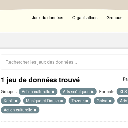
Jeux de données
Organisations
Groupes
1 jeu de données trouvé
Pa
Groupes:
Action culturelle
Arts scéniques
Formats:
XLS
Kebili
Musique et Danse
Tozeur
Gafsa
Arts
Action culturelle