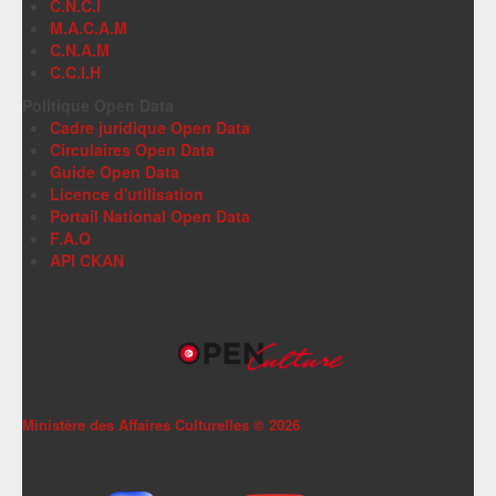
C.N.C.I
M.A.C.A.M
C.N.A.M
C.C.I.H
Politique Open Data
Cadre juridique Open Data
Circulaires Open Data
Guide Open Data
Licence d'utilisation
Portail National Open Data
F.A.Q
API CKAN
Ministère des Affaires Culturelles ©
2026