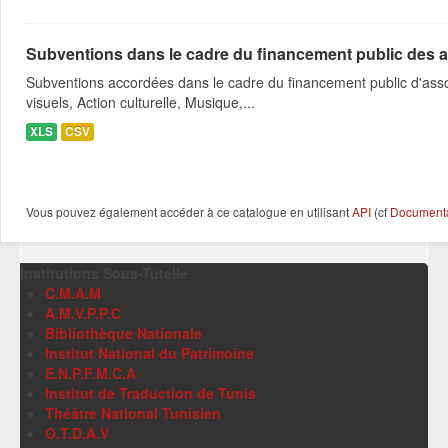
Subventions dans le cadre du financement public des a
Subventions accordées dans le cadre du financement public d'asso
visuels, Action culturelle, Musique,...
XLS
CSV
Vous pouvez également accéder à ce catalogue en utilisant
API
(cf
Documentat
Institutions Sous-Tutelle
C.M.A.M
A.M.V.P.P.C
Bibliothèque Nationale
Institut National du Patrimoine
E.N.P.F.M.C.A
Institut de Traduction de Tunis
Théâtre National Tunisien
O.T.D.A.V