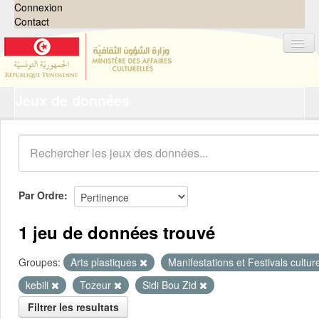
Connexion
Contact
Jeux de données
Jeux de données
Organisations
Groupes
Demandes
0
Par Ordre
À propos
1 jeu de données trouvé
Groupes:
Arts plastiques
Manifestations et Festivals cultur
kebili
Tozeur
Sidi Bou Zid
Filtrer les resultats