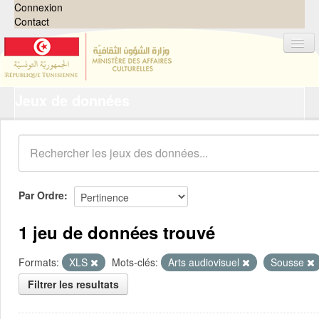
Connexion
Contact
Jeux de données
Jeux de données
Organisations
Groupes
Demandes
0
Par Ordre
À propos
1 jeu de données trouvé
Formats:
XLS
Mots-clés:
Arts audiovisuel
Sousse
Filtrer les resultats