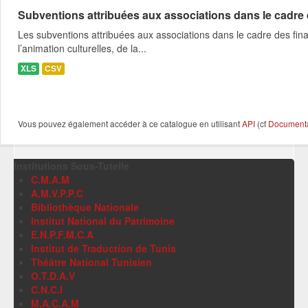
Subventions attribuées aux associations dans le cadre
Les subventions attribuées aux associations dans le cadre des fina
l’animation culturelles, de la...
XLS
CSV
Vous pouvez également accéder à ce catalogue en utilisant
API
(cf
Documentat
Institutions Sous-Tutelle
C.M.A.M
A.M.V.P.P.C
Bibliothèque Nationale
Institut National du Patrimoine
E.N.P.F.M.C.A
Institut de Traduction de Tunis
Théâtre National Tunisien
O.T.D.A.V
C.N.C.I
M.A.C.A.M