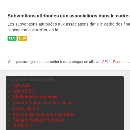
Subventions attribuées aux associations dans le cadre
Les subventions attribuées aux associations dans le cadre des fina
l’animation culturelles, de la...
XLS
CSV
Vous pouvez également accéder à ce catalogue en utilisant
API
(cf
Documentat
Institutions Sous-Tutelle
C.M.A.M
A.M.V.P.P.C
Bibliothèque Nationale
Institut National du Patrimoine
E.N.P.F.M.C.A
Institut de Traduction de Tunis
Théâtre National Tunisien
O.T.D.A.V