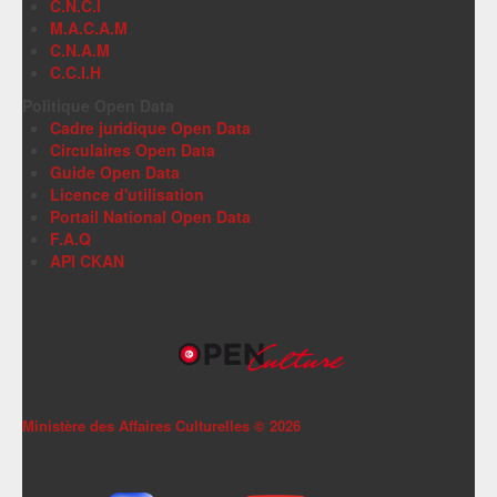
C.N.C.I
M.A.C.A.M
C.N.A.M
C.C.I.H
Politique Open Data
Cadre juridique Open Data
Circulaires Open Data
Guide Open Data
Licence d'utilisation
Portail National Open Data
F.A.Q
API CKAN
Ministère des Affaires Culturelles ©
2026