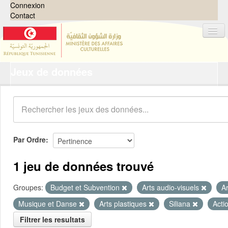
Connexion
Contact
Jeux de données
Jeux de données
Organisations
Groupes
Demandes
0
Par Ordre
À propos
1 jeu de données trouvé
Groupes:
Budget et Subvention
Arts audio-visuels
A
Musique et Danse
Arts plastiques
Siliana
Acti
Filtrer les resultats