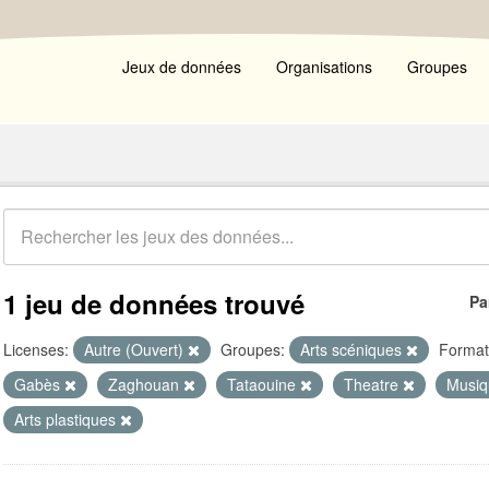
Jeux de données
Organisations
Groupes
1 jeu de données trouvé
Pa
Licenses:
Autre (Ouvert)
Groupes:
Arts scéniques
Format
Gabès
Zaghouan
Tataouine
Theatre
Musiq
Arts plastiques