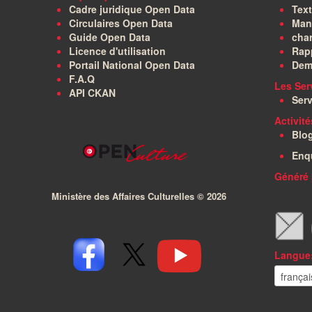
Cadre juridique Open Data
Text
Circulaires Open Data
Manu
Guide Open Data
char
Licence d'utilisation
Rapp
Portail National Open Data
Dem
F.A.Q
Les Ser
API CKAN
Serv
Activit
Blo
Enq
Généré 
Ministère des Affaires Culturelles ©
2026
Langue