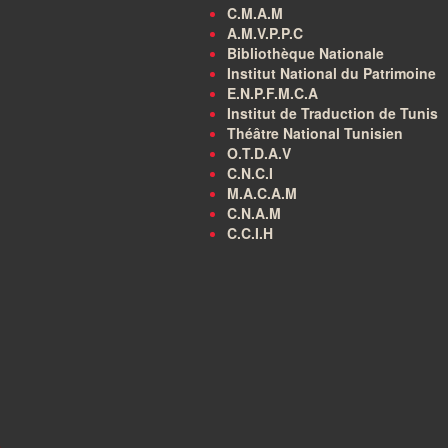
C.M.A.M
A.M.V.P.P.C
Bibliothèque Nationale
Institut National du Patrimoine
E.N.P.F.M.C.A
Institut de Traduction de Tunis
Théâtre National Tunisien
O.T.D.A.V
C.N.C.I
M.A.C.A.M
C.N.A.M
C.C.I.H