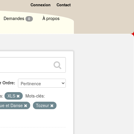
Connexion
Contact
Demandes
À propos
0
r Ordre
s:
XLS
Mots-clés:
ue et Danse
Tozeur