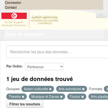
Connexion
Contact
Jeux de données
Jeux de données
Organisations
Groupes
Demandes
0
Par Ordre
À propos
1 jeu de données trouvé
Groupes:
Action culturelle
Arts scéniques
Formats:
Theatre
Musique et Danse
Tozeur
Arts plast
Filtrer les resultats