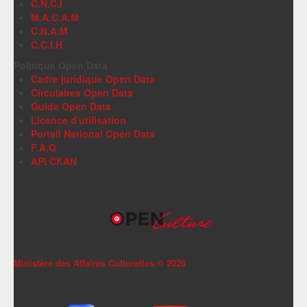
C.N.C.I
M.A.C.A.M
C.N.A.M
C.C.I.H
Politique Open Data
Cadre juridique Open Data
Circulaires Open Data
Guide Open Data
Licence d'utilisation
Portail National Open Data
F.A.Q
API CKAN
Ministère des Affaires Culturelles ©
2026