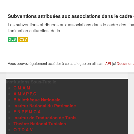
Subventions attribuées aux associations dans le cadre
Les subventions attribuées aux associations dans le cadre des fina
l’animation culturelles, de la...
XLS
CSV
Vous pouvez également accéder à ce catalogue en utilisant
API
(cf
Documentat
Institutions Sous-Tutelle
C.M.A.M
A.M.V.P.P.C
Bibliothèque Nationale
Institut National du Patrimoine
E.N.P.F.M.C.A
Institut de Traduction de Tunis
Théâtre National Tunisien
O.T.D.A.V