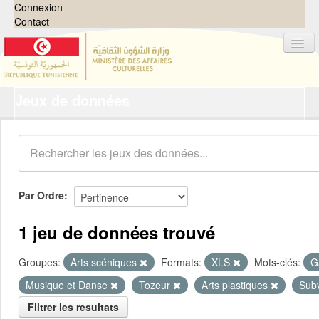
Connexion
Contact
Jeux de données
Jeux de données
Organisations
Groupes
Demandes
0
Par Ordre
À propos
1 jeu de données trouvé
Groupes:
Arts scéniques
Formats:
XLS
Mots-clés:
G
Musique et Danse
Tozeur
Arts plastiques
Sub
Filtrer les resultats