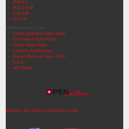
C.N.C.I
M.A.C.A.M
C.N.A.M
C.C.I.H
Politique Open Data
Cadre juridique Open Data
Circulaires Open Data
Guide Open Data
Licence d'utilisation
Portail National Open Data
F.A.Q
API CKAN
Ministère des Affaires Culturelles ©
2026