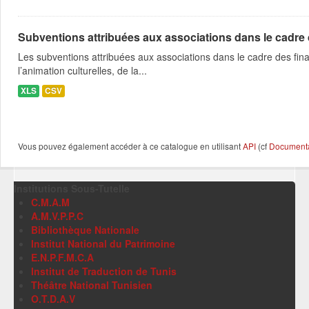
Subventions attribuées aux associations dans le cadre
Les subventions attribuées aux associations dans le cadre des fina
l’animation culturelles, de la...
XLS
CSV
Vous pouvez également accéder à ce catalogue en utilisant
API
(cf
Documentat
Institutions Sous-Tutelle
C.M.A.M
A.M.V.P.P.C
Bibliothèque Nationale
Institut National du Patrimoine
E.N.P.F.M.C.A
Institut de Traduction de Tunis
Théâtre National Tunisien
O.T.D.A.V