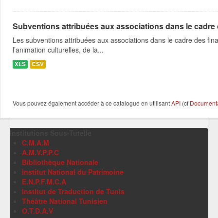
Subventions attribuées aux associations dans le cadre
Les subventions attribuées aux associations dans le cadre des fina
l’animation culturelles, de la...
XLS
CSV
Vous pouvez également accéder à ce catalogue en utilisant
API
(cf
Documentat
Institutions Sous-Tutelle
C.M.A.M
A.M.V.P.P.C
Bibliothèque Nationale
Institut National du Patrimoine
E.N.P.F.M.C.A
Institut de Traduction de Tunis
Théâtre National Tunisien
O.T.D.A.V