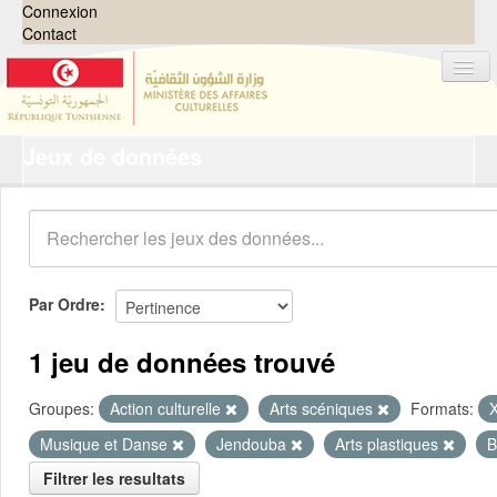
Connexion
Contact
Jeux de données
Jeux de données
Organisations
Groupes
Demandes
0
Par Ordre
À propos
1 jeu de données trouvé
Groupes:
Action culturelle
Arts scéniques
Formats:
Musique et Danse
Jendouba
Arts plastiques
B
Filtrer les resultats