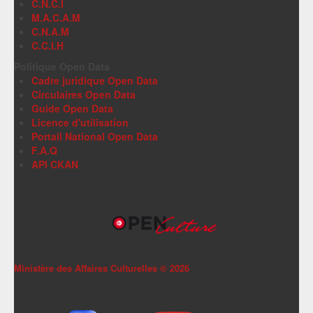
C.N.C.I
M.A.C.A.M
C.N.A.M
C.C.I.H
Politique Open Data
Cadre juridique Open Data
Circulaires Open Data
Guide Open Data
Licence d'utilisation
Portail National Open Data
F.A.Q
API CKAN
Ministère des Affaires Culturelles ©
2026