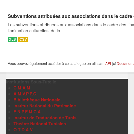
Subventions attribuées aux associations dans le cadre
Les subventions attribuées aux associations dans le cadre des fina
l’animation culturelles, de la...
XLS
CSV
Vous pouvez également accéder à ce catalogue en utilisant
API
(cf
Documentat
Institutions Sous-Tutelle
C.M.A.M
A.M.V.P.P.C
Bibliothèque Nationale
Institut National du Patrimoine
E.N.P.F.M.C.A
Institut de Traduction de Tunis
Théâtre National Tunisien
O.T.D.A.V