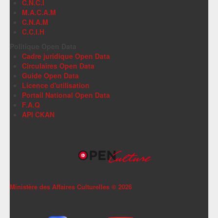
C.N.C.I
M.A.C.A.M
C.N.A.M
C.C.I.H
Politique Open Data
Cadre juridique Open Data
Circulaires Open Data
Guide Open Data
Licence d'utilisation
Portail National Open Data
F.A.Q
API CKAN
Ministère des Affaires Culturelles ©
2026