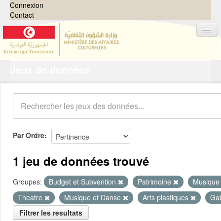
Connexion
Contact
Jeux de données
Jeux de données
Organisations
Groupes
Demandes
0
Par Ordre
À propos
1 jeu de données trouvé
Groupes:
Budget et Subvention
Patrimoine
Musique
Theatre
Musique et Danse
Arts plastiques
Ga
Filtrer les resultats