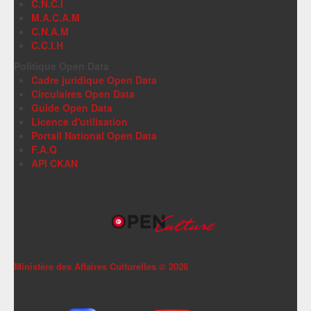
C.N.C.I
M.A.C.A.M
C.N.A.M
C.C.I.H
Politique Open Data
Cadre juridique Open Data
Circulaires Open Data
Guide Open Data
Licence d'utilisation
Portail National Open Data
F.A.Q
API CKAN
Ministère des Affaires Culturelles ©
2026