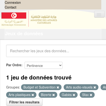
Connexion
Contact
Jeux de données
Jeux de données
Organisations
Groupes
Demandes
0
Par Ordre
À propos
1 jeu de données trouvé
Groupes:
Budget et Subvention
Arts audio-visuels
A
Arts plastiques
Bizerte
Gabès
Sfax
Filtrer les resultats