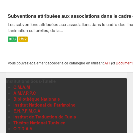
Subventions attribuées aux associations dans le cadre
Les subventions attribuées aux associations dans le cadre des fina
l’animation culturelles, de la...
XLS
CSV
Vous pouvez également accéder à ce catalogue en utilisant
API
(cf
Documentat
Institutions Sous-Tutelle
C.M.A.M
A.M.V.P.P.C
Bibliothèque Nationale
Institut National du Patrimoine
E.N.P.F.M.C.A
Institut de Traduction de Tunis
Théâtre National Tunisien
O.T.D.A.V