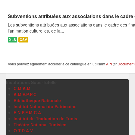
Subventions attribuées aux associations dans le cadre
Les subventions attribuées aux associations dans le cadre des fina
l’animation culturelles, de la...
XLS
CSV
Vous pouvez également accéder à ce catalogue en utilisant
API
(cf
Documentat
Institutions Sous-Tutelle
C.M.A.M
A.M.V.P.P.C
Bibliothèque Nationale
Institut National du Patrimoine
E.N.P.F.M.C.A
Institut de Traduction de Tunis
Théâtre National Tunisien
O.T.D.A.V