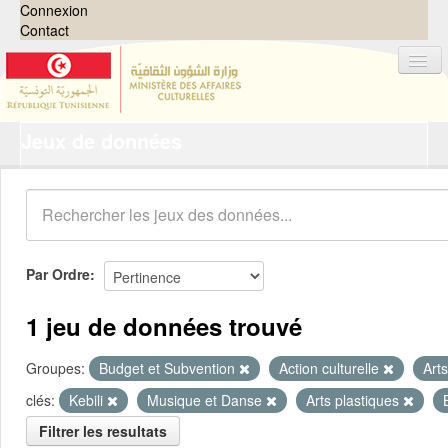
Connexion
Contact
Jeux de données
Jeux de données
Organisations
Groupes
Demandes
0
Par Ordre
À propos
1 jeu de données trouvé
Groupes:
Budget et Subvention
Action culturelle
Art
clés:
Kebili
Musique et Danse
Arts plastiques
Filtrer les resultats