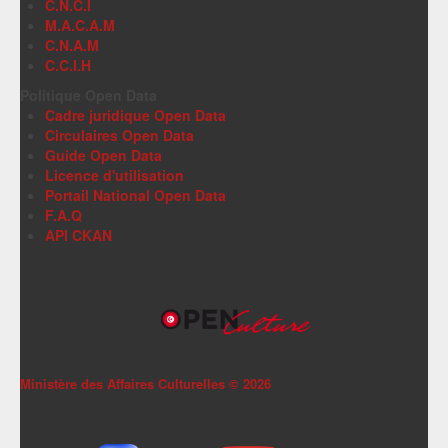
C.N.C.I
M.A.C.A.M
C.N.A.M
C.C.I.H
Politique Open Data
Cadre juridique Open Data
Circulaires Open Data
Guide Open Data
Licence d'utilisation
Portail National Open Data
F.A.Q
API CKAN
Ministère des Affaires Culturelles ©
2026