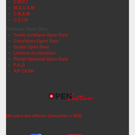
C.N.C.I
M.A.C.A.M
C.N.A.M
C.C.I.H
Politique Open Data
Cadre juridique Open Data
Circulaires Open Data
Guide Open Data
Licence d'utilisation
Portail National Open Data
F.A.Q
API CKAN
Ministère des Affaires Culturelles ©
2026