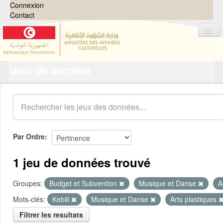
Connexion
Contact
Jeux de données
Jeux de données
Organisations
Groupes
Demandes
0
Par Ordre
À propos
1 jeu de données trouvé
Groupes:
Budget et Subvention
Musique et Danse
A
Mots-clés:
Kebili
Musique et Danse
Arts plastiques
Filtrer les resultats