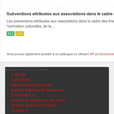
Subventions attribuées aux associations dans le cadre
Les subventions attribuées aux associations dans le cadre des fina
l’animation culturelles, de la...
XLS
CSV
Vous pouvez également accéder à ce catalogue en utilisant
API
(cf
Documentat
Institutions Sous-Tutelle
C.M.A.M
A.M.V.P.P.C
Bibliothèque Nationale
Institut National du Patrimoine
E.N.P.F.M.C.A
Institut de Traduction de Tunis
Théâtre National Tunisien
O.T.D.A.V