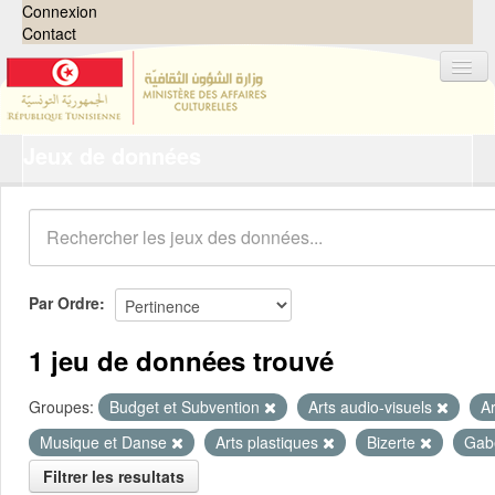
Connexion
Contact
Jeux de données
Jeux de données
Organisations
Groupes
Demandes
0
Par Ordre
À propos
1 jeu de données trouvé
Groupes:
Budget et Subvention
Arts audio-visuels
A
Musique et Danse
Arts plastiques
Bizerte
Gab
Filtrer les resultats