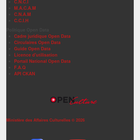
C.N.C.I
M.A.C.A.M
C.N.A.M
C.C.I.H
Politique Open Data
Cadre juridique Open Data
Circulaires Open Data
Guide Open Data
Licence d'utilisation
Portail National Open Data
F.A.Q
API CKAN
Ministère des Affaires Culturelles ©
2026