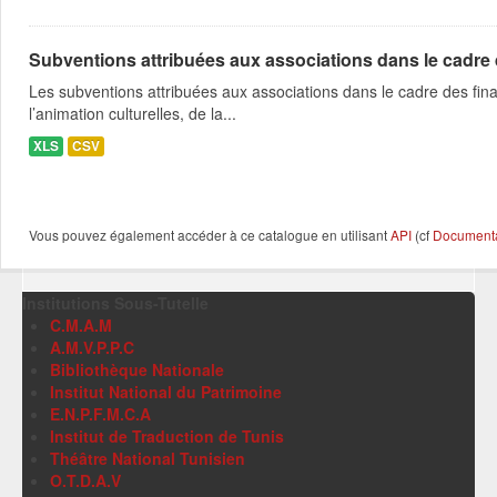
Subventions attribuées aux associations dans le cadre
Les subventions attribuées aux associations dans le cadre des fina
l’animation culturelles, de la...
XLS
CSV
Vous pouvez également accéder à ce catalogue en utilisant
API
(cf
Documentat
Institutions Sous-Tutelle
C.M.A.M
A.M.V.P.P.C
Bibliothèque Nationale
Institut National du Patrimoine
E.N.P.F.M.C.A
Institut de Traduction de Tunis
Théâtre National Tunisien
O.T.D.A.V