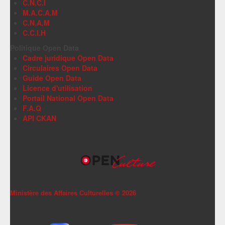
C.N.C.I
M.A.C.A.M
C.N.A.M
C.C.I.H
Politique Open Data
Cadre juridique Open Data
Circulaires Open Data
Guide Open Data
Licence d'utilisation
Portail National Open Data
F.A.Q
API CKAN
Ministère des Affaires Culturelles ©
2026