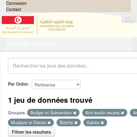
Connexion
Contact
Jeux de données
Jeux de données
Organisations
Groupes
Demandes
0
Par Ordre
À propos
1 jeu de données trouvé
Groupes:
Budget et Subvention
Arts audio-visuels
A
Musique et Danse
Bizerte
Gabès
Filtrer les resultats