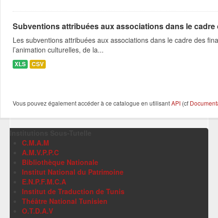
Subventions attribuées aux associations dans le cadre
Les subventions attribuées aux associations dans le cadre des fina
l’animation culturelles, de la...
XLS
CSV
Vous pouvez également accéder à ce catalogue en utilisant
API
(cf
Documentat
Institutions Sous-Tutelle
C.M.A.M
A.M.V.P.P.C
Bibliothèque Nationale
Institut National du Patrimoine
E.N.P.F.M.C.A
Institut de Traduction de Tunis
Théâtre National Tunisien
O.T.D.A.V